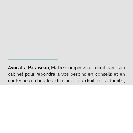
Avocat à Palaiseau
, Maître Compin vous reçoit dans son
cabinet pour répondre à vos besoins en conseils et en
contentieux dans les domaines du droit de la famille,
droit pénal et du droit du travail. Maître Compin intervient
devant l’ensemble des juridictions civiles, pénales et les
juridictions du travail, sur tout le territoire français.
Le cabinet d’avocat au Barreau de L’Essonne est situé au
73 rue Léon Bourgeois à Palaiseau. Il est facilement
accessible depuis les villes voisines: Villebon-sur-Yvette,